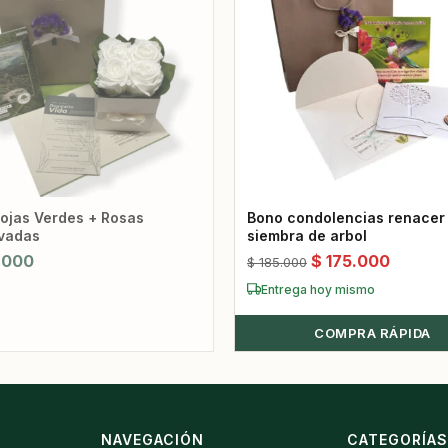
des + Rosas
Bono condolencias renacer
vadas
siembra de arbol
El
El
.000
$
175.000
$
185.000
precio
precio
Entrega hoy mismo
original
actual
era:
COMPRA RÁPIDA
es:
$ 185.000.
$ 175.0
NAVEGACIÓN
CATEGORÍA