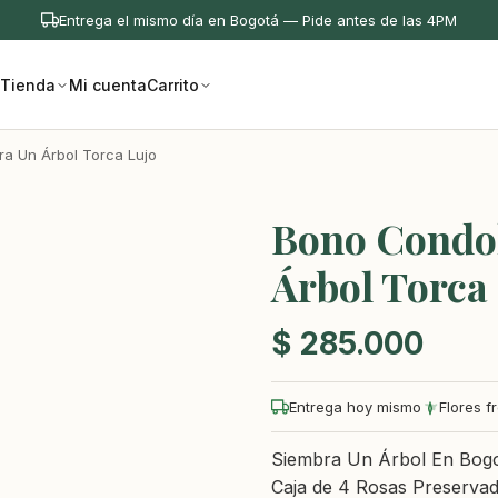
Entrega el mismo día en Bogotá — Pide antes de las 4PM
Tienda
Mi cuenta
Carrito
a Un Árbol Torca Lujo
Bono Condol
Árbol Torca
$
285.000
Entrega hoy mismo
Flores f
Siembra Un Árbol En Bogot
Caja de 4 Rosas Preservad