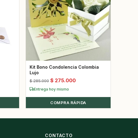
Kit Bono Condolencia Colombia
Lujo
El
El
$
275.000
$
285.000
precio
precio
Entrega hoy mismo
original
actual
era:
COMPRA RÁPIDA
es:
00.
$ 285.000.
$ 275.000.
S
CONTACTO