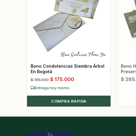
Bono Condolencias Siembra Árbol
Bono Hojas Ver
En Bogotá
Preser
El
El
$
175.000
$
265
$
185.000
precio
precio
Entrega hoy mismo
original
actual
era:
COMPRA RÁPIDA
es:
$ 185.000.
$ 175.000.