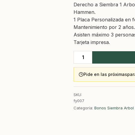
Derecho a Siembra 1 Arbo
Hammen.
1 Placa Personalizada en f
Mantenimiento por 2 años.
Asisten máximo 3 personas
Tarjeta impresa.
Bono
Condolencia
Pide en las próximas
par
-
Siembra
Un
SKU:
Árbol
fy007
Torca
Categoría:
Bonos Siembra Arbol
Lujo
cantidad