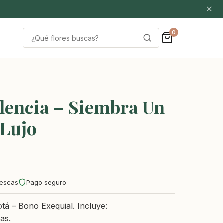
0
Buscar
por:
encia – Siembra Un
 Lujo
rescas
Pago seguro
á – Bono Exequial. Incluye:
as.