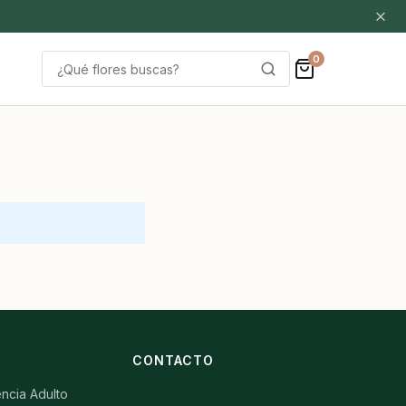
0
Buscar
por:
S
CONTACTO
ncia Adulto