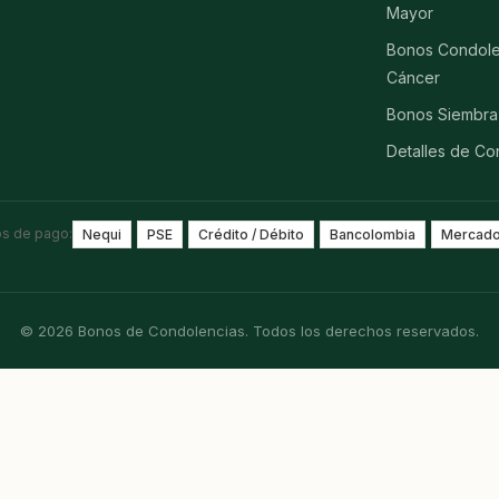
Mayor
Bonos Condole
Cáncer
Bonos Siembra
Detalles de Co
s de pago:
Nequi
PSE
Crédito / Débito
Bancolombia
Mercado
© 2026 Bonos de Condolencias. Todos los derechos reservados.